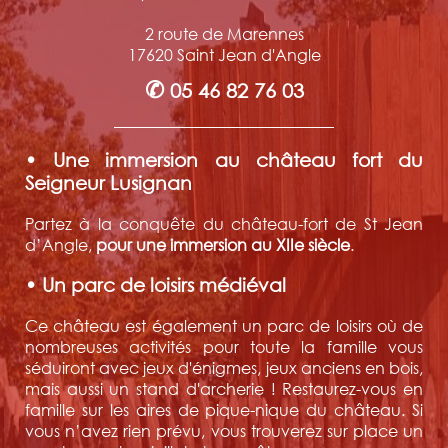
2 route de Marennes
17620 Saint Jean d'Angle
✆
05 46 82 76 03
• Une immersion au château fort du
Seigneur Lusignan
Partez à la conquête du château-fort de St Jean
d’Angle,
pour une immersion au XIIe siècle
.
• Un parc de loisirs médiéval
Ce château est également un parc de loisirs où de
nombreuses activités pour toute la famille vous
séduiront avec jeux d'énigmes, jeux anciens en bois,
mais aussi un stand d'archerie ! Restaurez-vous en
famille sur les aires de pique-nique du château. Si
vous n’avez rien prévu, vous trouverez sur place un