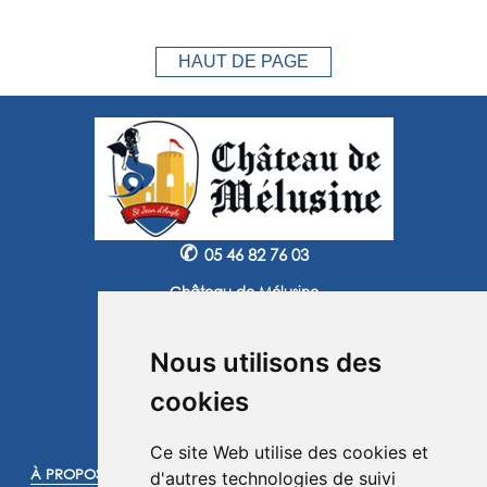
HAUT DE PAGE
✆
05 46 82 76 03
Château de Mélusine
2 route de Marennes
17620 Saint Jean d'Angle
Nous utilisons des
Instagram
Facebook
cookies
©2025 -
Atoutmédia
Ce site Web utilise des cookies et
À PROPOS :
d'autres technologies de suivi