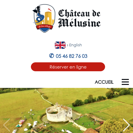
›
English
✆
05 46 82 76 03
Réserver en ligne
ACCUEIL