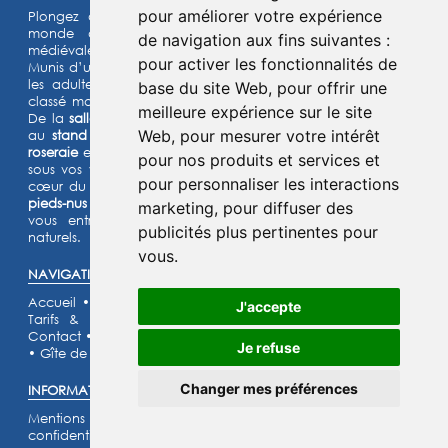
pour améliorer votre expérience
Plongez dans l'histoire et laissez-vous transporter dans un
monde de chevaliers, de princesses et de légendes
de navigation aux fins suivantes :
médiévales.
pour activer les fonctionnalités de
Munis d’un jeu d’énigmes pour les enfants et d’un quiz pour
les adultes, lancez- vous à l’assaut de notre château fort
base du site Web
,
pour offrir une
classé monument historique et de son parc de 15 hectares.
meilleure expérience sur le site
De la
salle de garde
aux
remparts
, des
machines de guerre
Web
,
pour mesurer votre intérêt
au
stand d’archerie
, en passant par le
jardin médiéval
, la
roseraie
et les animaux de la
basse-cour
,
l’Histoire prend vie
pour nos produits et services et
sous vos yeux dans cette aventure
ludique et immersive au
pour personnaliser les interactions
cœur du Moyen Âge ! Deux parcours sensoriels (
le chemin
pieds-nus et la forêt musicale
) et un grand labyrinthe de maïs
marketing
,
pour diffuser des
vous entraîneront à la découverte de grands espaces
publicités plus pertinentes pour
naturels.
vous
.
NAVIGATION :
Accueil
•
Découvrir
•
Escape Games
•
Location de salle
•
J'accepte
Tarifs & Horaires
•
Évènements
•
Services
•
Scolaires
•
Contact
•
Galerie photos
•
Recrutement
•
Partenaires
•
FAQ
Je refuse
•
Gîte de la Fée Mélusine
Changer mes préférences
INFORMATIONS LÉGALES :
Mentions légales
•
Politique des cookies
•
Politique de
confidentialité
•
Conditions générales d'utilisation