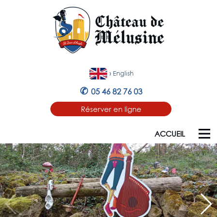
›
English
✆
05 46 82 76 03
Réserver en ligne
ACCUEIL