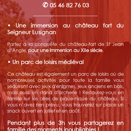
✆
05 46 82 76 03
• Une immersion au château fort du
Seigneur Lusignan
Partez à la conquête du château-fort de St Jean
d’Angle,
pour une immersion au XIIe siècle
.
• Un parc de loisirs médiéval
Ce château est également un parc de loisirs où de
nombreuses activités pour toute la famille vous
séduiront avec jeux d'énigmes, jeux anciens en bois,
mais aussi un stand d'archerie ! Restaurez-vous en
famille sur les aires de pique-nique du château. Si
vous n’avez rien prévu, vous trouverez sur place un
snack ouvert en juillet et en août.
Pendant plus de 3h vous partagerez en
famille des moments inoubliables !