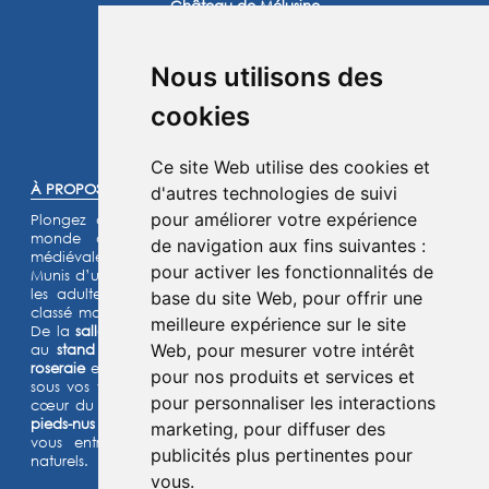
Château de Mélusine
2 route de Marennes
17620 Saint Jean d'Angle
Nous utilisons des
Instagram
Facebook
cookies
©2025 -
Atoutmédia
Ce site Web utilise des cookies et
À PROPOS :
d'autres technologies de suivi
pour améliorer votre expérience
Plongez dans l'histoire et laissez-vous transporter dans un
monde de chevaliers, de princesses et de légendes
de navigation aux fins suivantes :
médiévales.
pour activer les fonctionnalités de
Munis d’un jeu d’énigmes pour les enfants et d’un quiz pour
les adultes, lancez- vous à l’assaut de notre château fort
base du site Web
,
pour offrir une
classé monument historique et de son parc de 15 hectares.
meilleure expérience sur le site
De la
salle de garde
aux
remparts
, des
machines de guerre
Web
,
pour mesurer votre intérêt
au
stand d’archerie
, en passant par le
jardin médiéval
, la
roseraie
et les animaux de la
basse-cour
,
l’Histoire prend vie
pour nos produits et services et
sous vos yeux dans cette aventure
ludique et immersive au
pour personnaliser les interactions
cœur du Moyen Âge ! Deux parcours sensoriels (
le chemin
pieds-nus et la forêt musicale
) et un grand labyrinthe de maïs
marketing
,
pour diffuser des
vous entraîneront à la découverte de grands espaces
publicités plus pertinentes pour
naturels.
vous
.