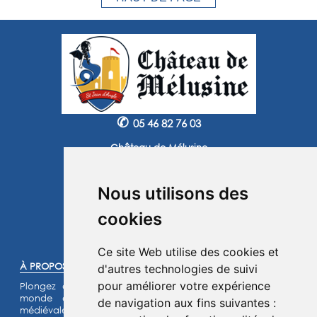
✆
05 46 82 76 03
Château de Mélusine
2 route de Marennes
17620 Saint Jean d'Angle
Nous utilisons des
Instagram
Facebook
cookies
©2025 -
Atoutmédia
Ce site Web utilise des cookies et
À PROPOS :
d'autres technologies de suivi
pour améliorer votre expérience
Plongez dans l'histoire et laissez-vous transporter dans un
monde de chevaliers, de princesses et de légendes
de navigation aux fins suivantes :
médiévales.