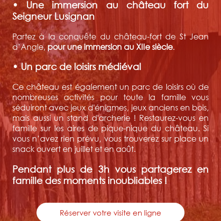
• Une immersion au château fort du
Seigneur Lusignan
Partez à la conquête du château-fort de St Jean
d’Angle,
pour une immersion au XIIe siècle
.
• Un parc de loisirs médiéval
Ce château est également un parc de loisirs où de
nombreuses activités pour toute la famille vous
séduiront avec jeux d'énigmes, jeux anciens en bois,
mais aussi un stand d'archerie ! Restaurez-vous en
famille sur les aires de pique-nique du château. Si
vous n’avez rien prévu, vous trouverez sur place un
snack ouvert en juillet et en août.
Pendant plus de 3h vous partagerez en
famille des moments inoubliables !
Réserver votre visite en ligne