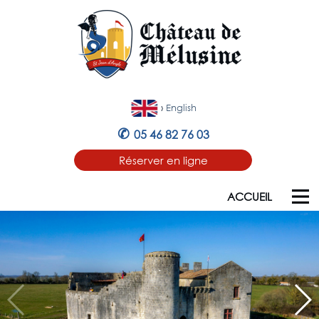
›
English
✆
05 46 82 76 03
Réserver en ligne
ACCUEIL