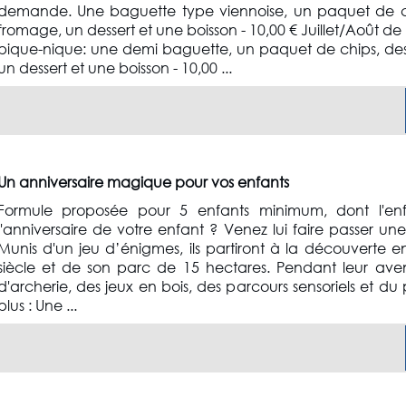
demande. Une baguette type viennoise, un paquet de chip
fromage, un dessert et une boisson - 10,00 € Juillet/Août d
pique-nique: une demi baguette, un paquet de chips, des r
un dessert et une boisson - 10,00 ...
Un anniversaire magique pour vos enfants
Formule proposée pour 5 enfants minimum, dont l'enfa
l'anniversaire de votre enfant ? Venez lui faire passer un
Munis d'un jeu d’énigmes, ils partiront à la découverte e
siècle et de son parc de 15 hectares. Pendant leur aventu
d'archerie, des jeux en bois, des parcours sensoriels et du 
plus : Une ...