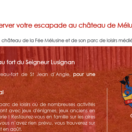
erver votre escapade au château de Mélu
 château de la Fée Mélusine et de son parc de loisirs médié
u fort du Seigneur Lusignan
eau-fort de St Jean d’Angle,
pour une
al
rc de loisirs où de nombreuses activités
iront avec jeux d'énigmes, jeux anciens en
rie ! Restaurez-vous en famille sur les aires
ous n’avez rien prévu, vous trouverez sur
et en août.