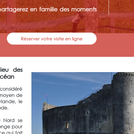
partagerez en famille des moments
Réserver votre visite en ligne
lieu des
Océan
 considéré
l moyen de
iande, le
ode.
u Nord se
ntonge pour
ce qui fait