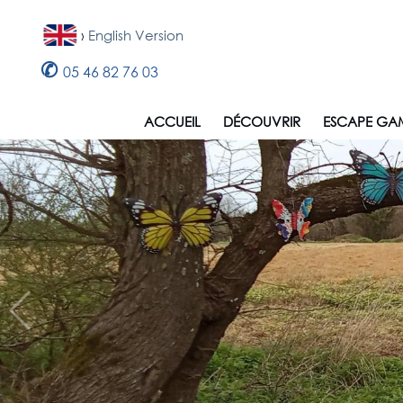
›
English Version
✆
05 46 82 76 03
ACCUEIL
DÉCOUVRIR
ESCAPE GA