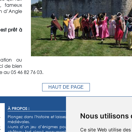
n, fameux
an d’Angle
est prêt à
ation ou
ci de bien
e au 05 46 82 76 03.
HAUT DE PAGE
À PROPOS :
Nous utilisons
Plongez dans l'histoire et laissez-vous transporter dans un monde
médiévales.
Munis d’un jeu d’énigmes pour les enfants et d’un quiz pour les
Ce site Web utilise des
château fort classé monument historique et de son parc de 15 h