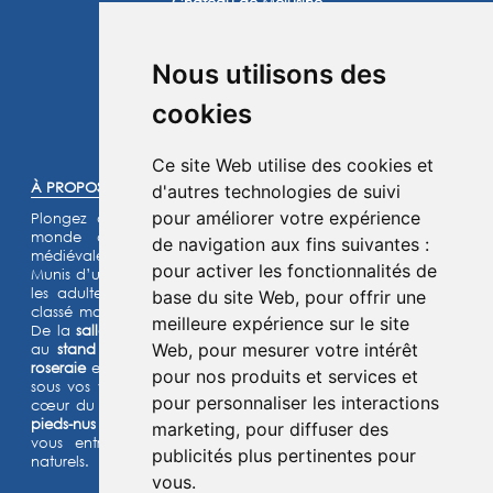
Château de Mélusine
2 route de Marennes
17620 Saint Jean d'Angle
Nous utilisons des
Instagram
Facebook
cookies
©2025 -
Atoutmédia
Ce site Web utilise des cookies et
À PROPOS :
d'autres technologies de suivi
pour améliorer votre expérience
Plongez dans l'histoire et laissez-vous transporter dans un
monde de chevaliers, de princesses et de légendes
de navigation aux fins suivantes :
médiévales.
pour activer les fonctionnalités de
Munis d’un jeu d’énigmes pour les enfants et d’un quiz pour
les adultes, lancez- vous à l’assaut de notre château fort
base du site Web
,
pour offrir une
classé monument historique et de son parc de 15 hectares.
meilleure expérience sur le site
De la
salle de garde
aux
remparts
, des
machines de guerre
Web
,
pour mesurer votre intérêt
au
stand d’archerie
, en passant par le
jardin médiéval
, la
roseraie
et les animaux de la
basse-cour
,
l’Histoire prend vie
pour nos produits et services et
sous vos yeux dans cette aventure
ludique et immersive au
pour personnaliser les interactions
cœur du Moyen Âge ! Deux parcours sensoriels (
le chemin
pieds-nus et la forêt musicale
) et un grand labyrinthe de maïs
marketing
,
pour diffuser des
vous entraîneront à la découverte de grands espaces
publicités plus pertinentes pour
naturels.
vous
.