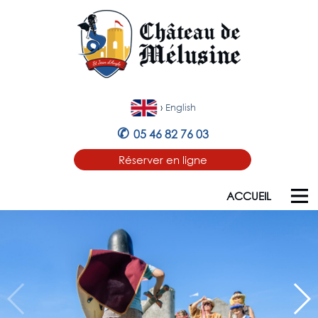
›
English
✆
05 46 82 76 03
Réserver en ligne
ACCUEIL