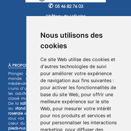
✆
05 46 82 76 03
Château de Mélusine
2 route de Marennes
17620 Saint Jean d'Angle
Nous utilisons des
Instagram
Facebook
cookies
©2025 -
Atoutmédia
Ce site Web utilise des cookies et
À PROPOS :
d'autres technologies de suivi
pour améliorer votre expérience
Plongez dans l'histoire et laissez-vous transporter dans un
monde de chevaliers, de princesses et de légendes
de navigation aux fins suivantes :
médiévales.
pour activer les fonctionnalités de
Munis d’un jeu d’énigmes pour les enfants et d’un quiz pour
les adultes, lancez- vous à l’assaut de notre château fort
base du site Web
,
pour offrir une
classé monument historique et de son parc de 15 hectares.
meilleure expérience sur le site
De la
salle de garde
aux
remparts
, des
machines de guerre
Web
,
pour mesurer votre intérêt
au
stand d’archerie
, en passant par le
jardin médiéval
, la
roseraie
et les animaux de la
basse-cour
,
l’Histoire prend vie
pour nos produits et services et
sous vos yeux dans cette aventure
ludique et immersive au
pour personnaliser les interactions
cœur du Moyen Âge ! Deux parcours sensoriels (
le chemin
pieds-nus et la forêt musicale
) et un grand labyrinthe de maïs
marketing
,
pour diffuser des