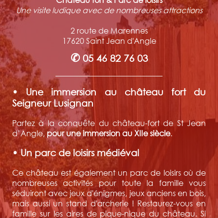
Une visite ludique avec de nombreuses attractions
2 route de Marennes
17620 Saint Jean d'Angle
✆
05 46 82 76 03
• Une immersion au château fort du
Seigneur Lusignan
Partez à la conquête du château-fort de St Jean
d’Angle,
pour une immersion au XIIe siècle
.
• Un parc de loisirs médiéval
Ce château est également un parc de loisirs où de
nombreuses activités pour toute la famille vous
séduiront avec jeux d'énigmes, jeux anciens en bois,
mais aussi un stand d'archerie ! Restaurez-vous en
famille sur les aires de pique-nique du château. Si