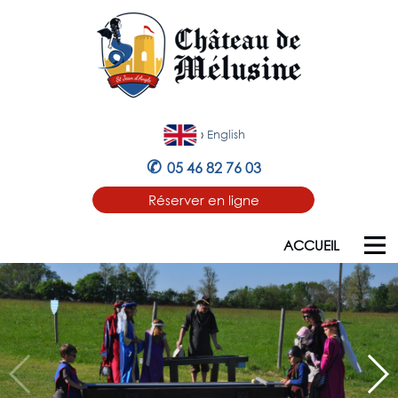
›
English
✆
05 46 82 76 03
Réserver en ligne
ACCUEIL