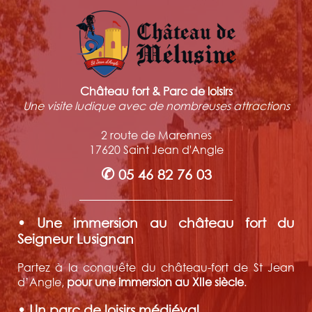
Château fort & Parc de loisirs
Une visite ludique avec de nombreuses attractions
2 route de Marennes
17620 Saint Jean d'Angle
✆
05 46 82 76 03
• Une immersion au château fort du
Seigneur Lusignan
Partez à la conquête du château-fort de St Jean
d’Angle,
pour une immersion au XIIe siècle
.
• Un parc de loisirs médiéval