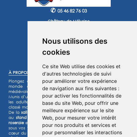
✆
05 46 82 76 03
Château de Mélusine
2 route de Marennes
17620 Saint Jean d'Angle
Nous utilisons des
Instagram
Facebook
cookies
©2025 -
Atoutmédia
Ce site Web utilise des cookies et
À PROPOS :
d'autres technologies de suivi
pour améliorer votre expérience
Plongez dans l'histoire et laissez-vous transporter dans un
monde de chevaliers, de princesses et de légendes
de navigation aux fins suivantes :
médiévales.
pour activer les fonctionnalités de
Munis d’un jeu d’énigmes pour les enfants et d’un quiz pour
les adultes, lancez- vous à l’assaut de notre château fort
base du site Web
,
pour offrir une
classé monument historique et de son parc de 15 hectares.
meilleure expérience sur le site
De la
salle de garde
aux
remparts
, des
machines de guerre
Web
,
pour mesurer votre intérêt
au
stand d’archerie
, en passant par le
jardin médiéval
, la
roseraie
et les animaux de la
basse-cour
,
l’Histoire prend vie
pour nos produits et services et
sous vos yeux dans cette aventure
ludique et immersive au
pour personnaliser les interactions
cœur du Moyen Âge ! Deux parcours sensoriels (
le chemin