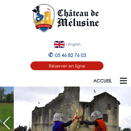
›
English
✆
05 46 82 76 03
Réserver en ligne
ACCUEIL