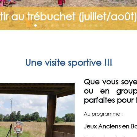
tir au trébuchet (juillet/août
Une visite sportive !!!
Que vous soyez
ou en groupe
parfaites pour 
Au programme
:
Jeux Anciens en Bo