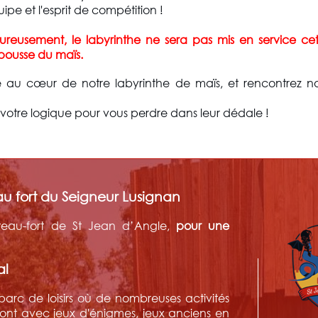
uipe et l'esprit de compétition !
reusement, le labyrinthe ne sera pas mis en service cet
pousse du maïs.
u cœur de notre labyrinthe de maïs, et rencontrez nos 
r votre logique pour vous perdre dans leur dédale !
u fort du Seigneur Lusignan
eau-fort de St Jean d’Angle,
pour une
al
rc de loisirs où de nombreuses activités
iront avec jeux d'énigmes, jeux anciens en