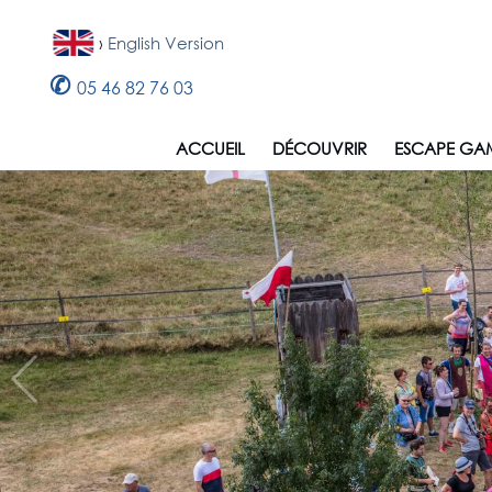
›
English Version
✆
05 46 82 76 03
ACCUEIL
DÉCOUVRIR
ESCAPE GA