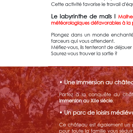
Cette activité favorise le travail d'éq
Le labyrinthe de maïs !
Malheu
météorologiques défavorables à la 
Plongez dans un monde enchanté a
farceurs qui vous attendent.
Méfiez-vous, ils tenteront de déjoue
Saurez-vous trouver la sortie ?
• Une immersion au châtea
Partez à la conquête du chât
immersion au XIIe siècle
.
• Un parc de loisirs médiév
Ce château est également un pa
pour toute la famille vous sédu