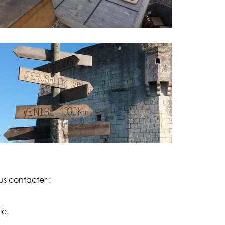
s contacter :
le.