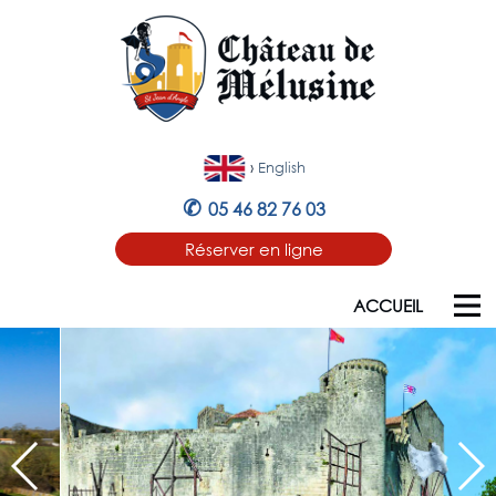
›
English
✆
05 46 82 76 03
Réserver en ligne
ACCUEIL