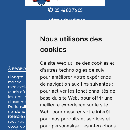
✆
05 46 82 76 03
Château de Mélusine
2 route de Marennes
17620 Saint Jean d'Angle
Nous utilisons des
Instagram
Facebook
cookies
©2025 -
Atoutmédia
Ce site Web utilise des cookies et
À PROPOS :
d'autres technologies de suivi
pour améliorer votre expérience
Plongez dans l'histoire et laissez-vous transporter dans un
monde de chevaliers, de princesses et de légendes
de navigation aux fins suivantes :
médiévales.
pour activer les fonctionnalités de
Munis d’un jeu d’énigmes pour les enfants et d’un quiz pour
les adultes, lancez- vous à l’assaut de notre château fort
base du site Web
,
pour offrir une
classé monument historique et de son parc de 15 hectares.
meilleure expérience sur le site
De la
salle de garde
aux
remparts
, des
machines de guerre
Web
,
pour mesurer votre intérêt
au
stand d’archerie
, en passant par le
jardin médiéval
, la
roseraie
et les animaux de la
basse-cour
,
l’Histoire prend vie
pour nos produits et services et
sous vos yeux dans cette aventure
ludique et immersive au
pour personnaliser les interactions
cœur du Moyen Âge ! Deux parcours sensoriels (
le chemin