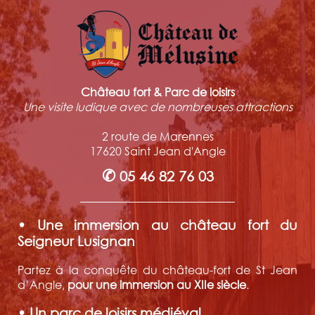
Château fort & Parc de loisirs
Une visite ludique avec de nombreuses attractions
2 route de Marennes
17620 Saint Jean d'Angle
✆
05 46 82 76 03
• Une immersion au château fort du
Seigneur Lusignan
Partez à la conquête du château-fort de St Jean
d’Angle,
pour une immersion au XIIe siècle
.
• Un parc de loisirs médiéval