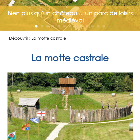
Bien plus qu'un château ... un parc de loisirs
médiéval
Découvrir › La motte castrale
La motte castrale