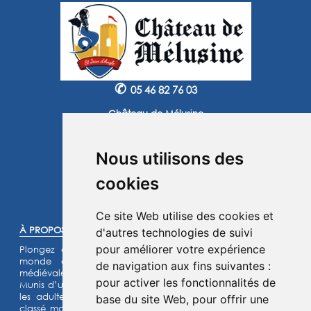
✆
05 46 82 76 03
Château de Mélusine
2 route de Marennes
17620 Saint Jean d'Angle
Nous utilisons des
Instagram
Facebook
cookies
©2025 -
Atoutmédia
Ce site Web utilise des cookies et
À PROPOS :
d'autres technologies de suivi
pour améliorer votre expérience
Plongez dans l'histoire et laissez-vous transporter dans un
monde de chevaliers, de princesses et de légendes
de navigation aux fins suivantes :
médiévales.
pour activer les fonctionnalités de
Munis d’un jeu d’énigmes pour les enfants et d’un quiz pour
les adultes, lancez- vous à l’assaut de notre château fort
base du site Web
,
pour offrir une
classé monument historique et de son parc de 15 hectares.