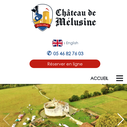
›
English
✆
05 46 82 76 03
Réserver en ligne
ACCUEIL