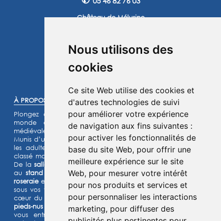
05 46 82 76 03
Château de Mélusine
2 route de Marennes
17620 Saint Jean d'Angle
Nous utilisons des
Instagram
Facebook
cookies
©2025 -
Atoutmédia
Ce site Web utilise des cookies et
À PROPOS :
d'autres technologies de suivi
pour améliorer votre expérience
Plongez dans l'histoire et laissez-vous transporter dans un
monde de chevaliers, de princesses et de légendes
de navigation aux fins suivantes :
médiévales.
pour activer les fonctionnalités de
Munis d’un jeu d’énigmes pour les enfants et d’un quiz pour
les adultes, lancez- vous à l’assaut de notre château fort
base du site Web
,
pour offrir une
classé monument historique et de son parc de 15 hectares.
meilleure expérience sur le site
De la
salle de garde
aux
remparts
, des
machines de guerre
Web
,
pour mesurer votre intérêt
au
stand d’archerie
, en passant par le
jardin médiéval
, la
roseraie
et les animaux de la
basse-cour
,
l’Histoire prend vie
pour nos produits et services et
sous vos yeux dans cette aventure
ludique et immersive au
pour personnaliser les interactions
cœur du Moyen Âge ! Deux parcours sensoriels (
le chemin
pieds-nus et la forêt musicale
) et un grand labyrinthe de maïs
marketing
,
pour diffuser des
vous entraîneront à la découverte de grands espaces
publicités plus pertinentes pour