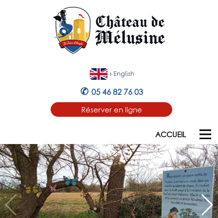
›
English
✆
05 46 82 76 03
Réserver en ligne
ACCUEIL